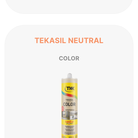
TEKASIL NEUTRAL
C
O
L
O
R