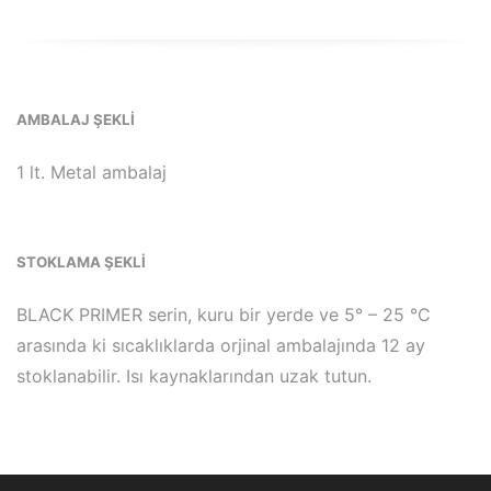
AMBALAJ ŞEKLİ
1 lt. Metal ambalaj
STOKLAMA ŞEKLİ
BLACK PRIMER serin, kuru bir yerde ve 5° – 25 °C
arasında ki sıcaklıklarda orjinal ambalajında 12 ay
stoklanabilir. Isı kaynaklarından uzak tutun.