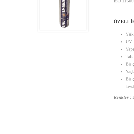
ISO 11600/
ÖZELLİ
Yüks
UV ı
Yapı
Taba
Bir 
Yaşl
Bir 
tavsi
Renkler :
B