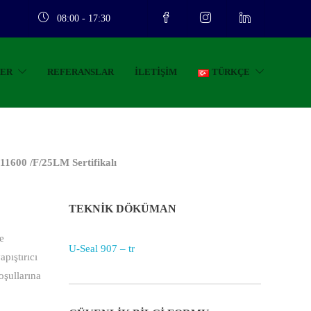
08:00 - 17:30
LER
REFERANSLAR
İLETIŞIM
TÜRKÇE
11600 /F/25LM Sertifikalı
TEKNİK DÖKÜMAN
e
U-Seal 907 – tr
pıştırıcı
oşullarına