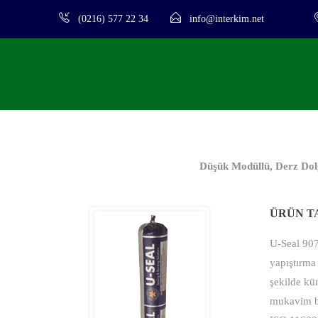
(0216) 577 22 34
info@interkim.net
Düşük Modüllü, Derz Dolg
ÜRÜN T
U-Seal 907,
yapıştırma 
şekilde kü
mukavim bi