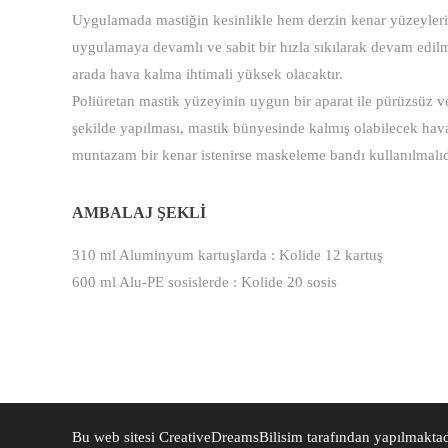
Uygulamada mastiğin kesinlikle hem derzin kenar yüzeylerine
uygulamaya devamlı ve sabit bir hızla sıkılarak devam edilm
arada hava kalma ihtimali yüksek olacaktır.
Poliüretan mastik yüzeyinin uygun bir aparat ile pürüzsüz v
şekilde yapılması, mastik bünyesinde kalmış olabilecek hav
muntazam bir kenar istenirse maskeleme bandı kullanılmal
AMBALAJ ŞEKLİ
310 ml Aluminyum kartuşlarda : Kolide 12 kartuş
600 ml Alu-PE sosislerde : Kolide 20 sosis
Bu web sitesi
CreativeDreamsBilisim
tarafından yapılmaktad