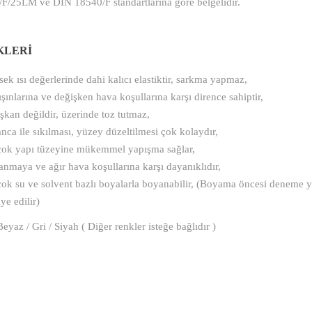
F/25LM ve DIN 18540/F standartlarına göre belgelidir.
KLERİ
ek ısı değerlerinde dahi kalıcı elastiktir, sarkma yapmaz,
şınlarına ve değişken hava koşullarına karşı dirence sahiptir,
şkan değildir, üzerinde toz tutmaz,
nca ile sıkılması, yüzey düzeltilmesi çok kolaydır,
çok yapı tüzeyine mükemmel yapışma sağlar,
anmaya ve ağır hava koşullarına karşı dayanıklıdır,
çok su ve solvent bazlı boyalarla boyanabilir, (Boyama öncesi deneme y
ye edilir)
eyaz / Gri / Siyah ( Diğer renkler isteğe bağlıdır )