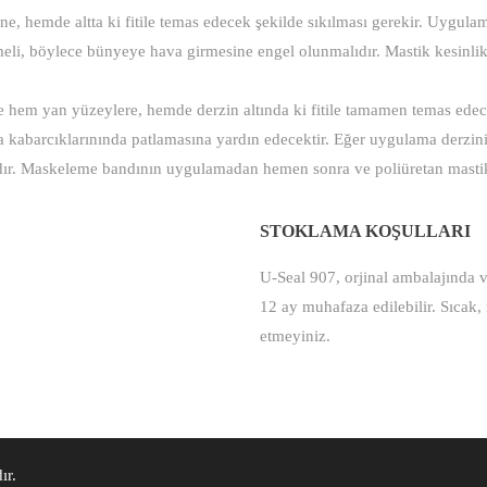
, hemde altta ki fitile temas edecek şekilde sıkılması gerekir. Uygula
eli, böylece bünyeye hava girmesine engel olunmalıdır. Mastik kesinlikl
e hem yan yüzeylere, hemde derzin altında ki fitile tamamen temas edece
a kabarcıklarınında patlamasına yardın edecektir. Eğer uygulama derzini
ıdır. Maskeleme bandının uygulamadan hemen sonra ve poliüretan masti
STOKLAMA KOŞULLARI
U-Seal 907, orjinal ambalajında v
12 ay muhafaza edilebilir. Sıcak,
etmeyiniz.
ır.