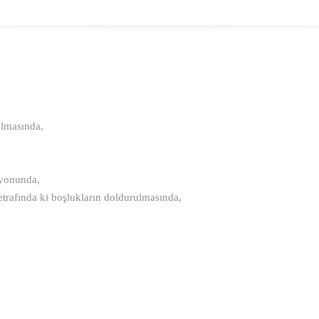
ulmasında,
syonunda,
etrafında ki boşlukların doldurulmasında,