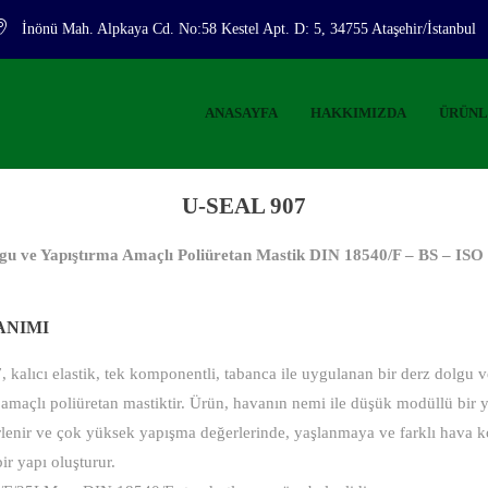
İnönü Mah. Alpkaya Cd. No:58 Kestel Apt. D: 5, 34755 Ataşehir/İstanbul
ANASAYFA
HAKKIMIZDA
ÜRÜN
U-SEAL 907
u ve Yapıştırma Amaçlı Poliüretan Mastik DIN 18540/F – BS – ISO 
ANIMI
 kalıcı elastik, tek komponentli, tabanca ile uygulanan bir derz dolgu v
amaçlı poliüretan mastiktir. Ürün, havanın nemi ile düşük modüllü bir ya
rlenir ve çok yüksek yapışma değerlerinde, yaşlanmaya ve farklı hava k
r yapı oluşturur.