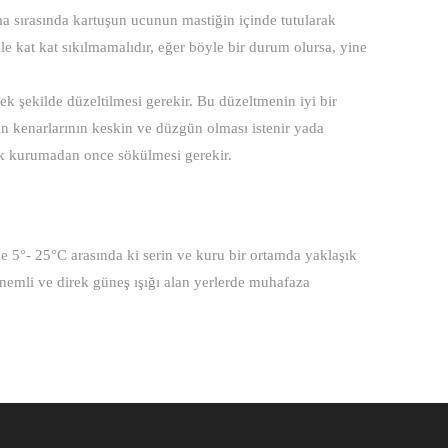
ma sırasında kartuşun ucunun mastiğin içinde tutularak
e kat kat sıkılmamalıdır, eğer böyle bir durum olursa, yine
k şekilde düzeltilmesi gerekir. Bu düzeltmenin iyi bir
n kenarlarının keskin ve düzgün olması istenir yada
k kurumadan once sökülmesi gerekir.
e 5°- 25°C arasında ki serin ve kuru bir ortamda yaklaşık
 nemli ve direk güneş ışığı alan yerlerde muhafaza