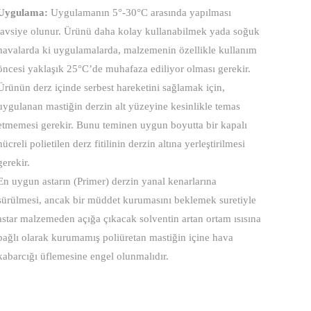
Uygulama:
Uygulamanın 5°-30°C arasında yapılması
tavsiye olunur. Ürünü daha kolay kullanabilmek yada soğuk
havalarda ki uygulamalarda, malzemenin özellikle kullanım
öncesi yaklaşık 25°C’de muhafaza ediliyor olması gerekir.
Ürünün derz içinde serbest hareketini sağlamak için,
uygulanan mastiğin derzin alt yüzeyine kesinlikle temas
etmemesi gerekir. Bunu teminen uygun boyutta bir kapalı
hücreli polietilen derz fitilinin derzin altına yerleştirilmesi
gerekir.
En uygun astarın (Primer) derzin yanal kenarlarına
sürülmesi, ancak bir müddet kurumasını beklemek suretiyle
astar malzemeden açığa çıkacak solventin artan ortam ısısına
bağlı olarak kurumamış poliüretan mastiğin içine hava
kabarcığı üflemesine engel olunmalıdır.