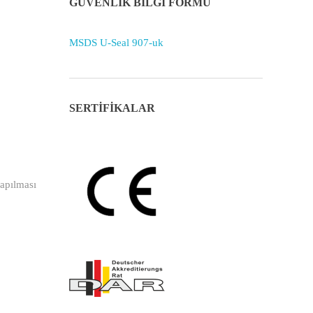
GÜVENLİK BİLGİ FORMU
MSDS U-Seal 907-uk
SERTİFİKALAR
apılması