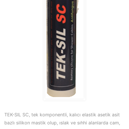
TEK-SIL SC, tek komponentli, kalıcı elastik asetik asit
bazlı silikon mastik olup, ıslak ve sıhhi alanlarda cam,