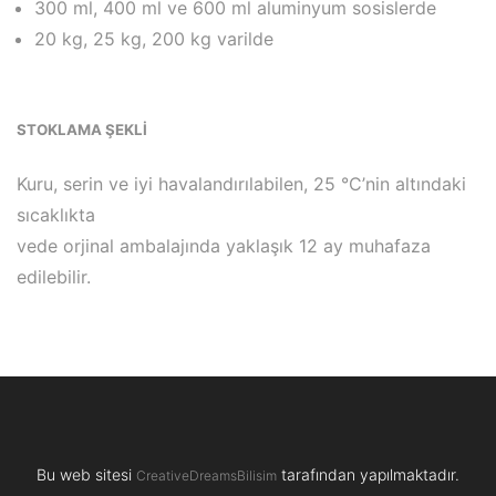
300 ml, 400 ml ve 600 ml aluminyum sosislerde
20 kg, 25 kg, 200 kg varilde
STOKLAMA ŞEKLİ
Kuru, serin ve iyi havalandırılabilen, 25 °C’nin altındaki
sıcaklıkta
vede orjinal ambalajında yaklaşık 12 ay muhafaza
edilebilir.
Bu web sitesi
tarafından yapılmaktadır.
CreativeDreamsBilisim